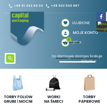
+48 91 432 60 30
+48 502 500 887
phone
phone
ULUBIONE
Googl
MOJE KONTO
0
0,00 zł
Do darmowej dostawy brakuje
500,00 zł
TORBY
PAKOWANIE
HIGIENA
PAPIEROWE
i WYSYŁKA
i BEZPIECZEŃTW