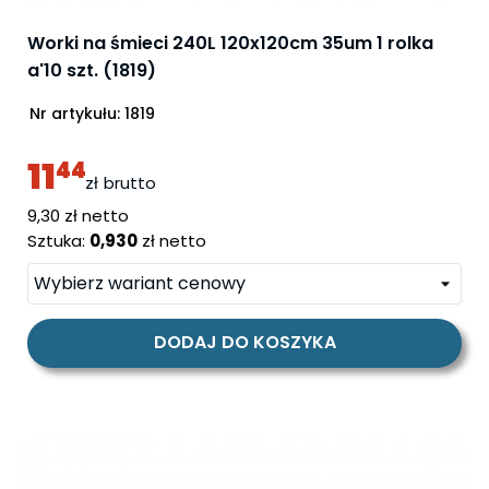
Worki na śmieci 240L 120x120cm 35um 1 rolka
a'10 szt. (1819)
Nr artykułu:
1819
11
44
zł
brutto
cena
9,30 zł netto
Sztuka:
0,930
zł netto
DODAJ DO KOSZYKA