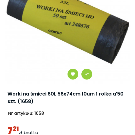
Worki na śmieci 60L 56x74cm 10um 1 rolka a'50
szt. (1658)
Nr artykułu:
1658
7
21
zł
brutto