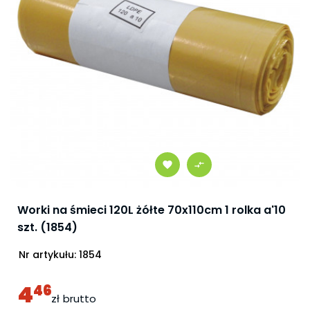
Worki na śmieci 120L żółte 70x110cm 1 rolka a'10
szt. (1854)
Nr artykułu:
1854
4
46
zł
brutto