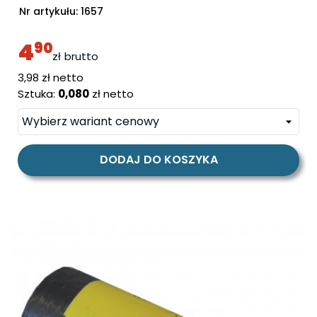
Nr artykułu:
1657
4
90
zł
brutto
cena
3,98 zł netto
Sztuka:
0,080
zł netto
DODAJ DO KOSZYKA