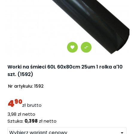
Worki na śmieci 60L 60x80cm 25um 1 rolka a'10
szt. (1592)
Nr artykułu:
1592
4
90
zł
brutto
cena
3,98 zł netto
Sztuka:
0,398
zł netto