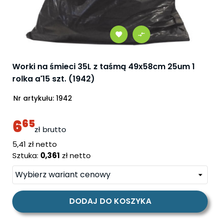
Worki na śmieci 35L z taśmą 49x58cm 25um 1
rolka a'15 szt. (1942)
Nr artykułu:
1942
6
65
zł
brutto
cena
5,41 zł netto
Sztuka:
0,361
zł netto
DODAJ DO KOSZYKA