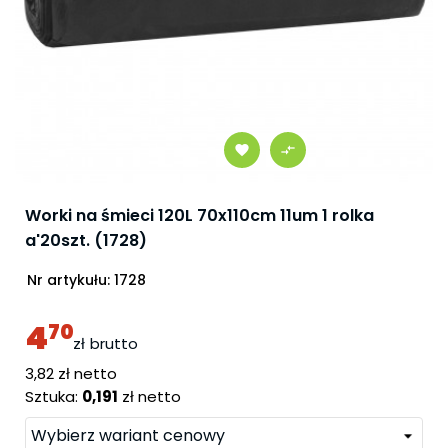
Worki na śmieci 120L 70x110cm 11um 1 rolka
a'20szt. (1728)
Nr artykułu:
1728
4
70
zł
brutto
cena
3,82 zł netto
Sztuka:
0,191
zł netto