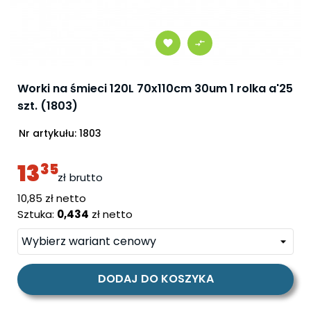
Worki na śmieci 120L 70x110cm 30um 1 rolka a'25
szt. (1803)
Nr artykułu:
1803
13
35
zł
brutto
cena
10,85 zł netto
Sztuka:
0,434
zł netto
DODAJ DO KOSZYKA