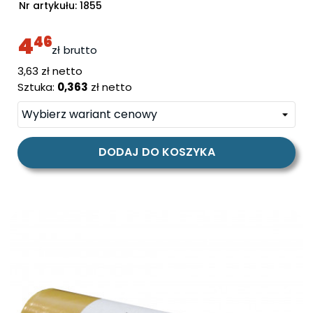
Nr artykułu:
1855
4
46
zł
brutto
cena
3,63 zł netto
Sztuka:
0,363
zł netto
DODAJ DO KOSZYKA