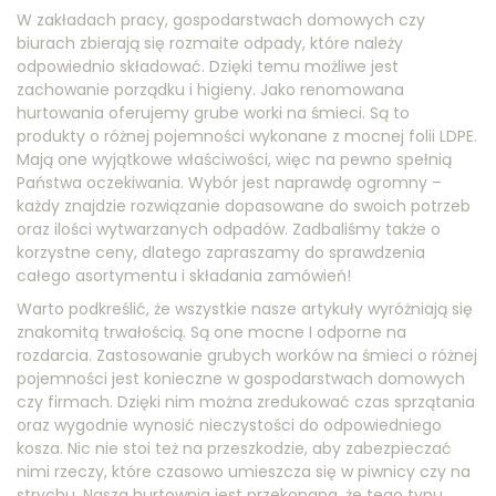
W zakładach pracy, gospodarstwach domowych czy
biurach zbierają się rozmaite odpady, które należy
odpowiednio składować. Dzięki temu możliwe jest
zachowanie porządku i higieny. Jako renomowana
hurtowania oferujemy grube worki na śmieci. Są to
produkty o różnej pojemności wykonane z mocnej folii LDPE.
Mają one wyjątkowe właściwości, więc na pewno spełnią
Państwa oczekiwania. Wybór jest naprawdę ogromny –
każdy znajdzie rozwiązanie dopasowane do swoich potrzeb
oraz ilości wytwarzanych odpadów. Zadbaliśmy także o
korzystne ceny, dlatego zapraszamy do sprawdzenia
całego asortymentu i składania zamówień!
Warto podkreślić, że wszystkie nasze artykuły wyróżniają się
znakomitą trwałością. Są one mocne I odporne na
rozdarcia. Zastosowanie grubych worków na śmieci o różnej
pojemności jest konieczne w gospodarstwach domowych
czy firmach. Dzięki nim można zredukować czas sprzątania
oraz wygodnie wynosić nieczystości do odpowiedniego
kosza. Nic nie stoi też na przeszkodzie, aby zabezpieczać
nimi rzeczy, które czasowo umieszcza się w piwnicy czy na
strychu. Nasza hurtownia jest przekonana, że tego typu