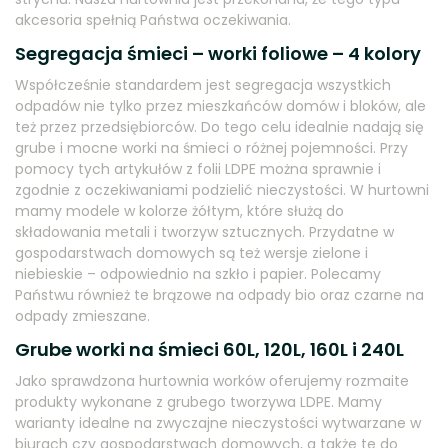
akcesoria spełnią Państwa oczekiwania.
Segregacja śmieci – worki foliowe – 4 kolory
Współcześnie standardem jest segregacja wszystkich
odpadów nie tylko przez mieszkańców domów i bloków, ale
też przez przedsiębiorców. Do tego celu idealnie nadają się
grube i mocne worki na śmieci o różnej pojemności. Przy
pomocy tych artykułów z folii LDPE można sprawnie i
zgodnie z oczekiwaniami podzielić nieczystości. W hurtowni
mamy modele w kolorze żółtym, które służą do
składowania metali i tworzyw sztucznych. Przydatne w
gospodarstwach domowych są też wersje zielone i
niebieskie – odpowiednio na szkło i papier. Polecamy
Państwu również te brązowe na odpady bio oraz czarne na
odpady zmieszane.
Grube worki na śmieci 60L, 120L, 160L i 240L
Jako sprawdzona hurtownia worków oferujemy rozmaite
produkty wykonane z grubego tworzywa LDPE. Mamy
warianty idealne na zwyczajne nieczystości wytwarzane w
biurach czy gospodarstwach domowych, a także te do