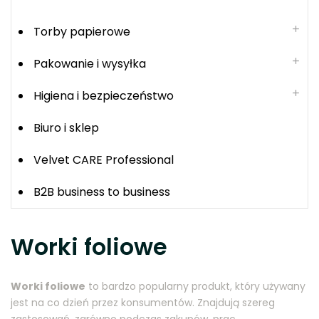
Torby papierowe
Pakowanie i wysyłka
Higiena i bezpieczeństwo
Biuro i sklep
Velvet CARE Professional
B2B business to business
Worki foliowe
Worki foliowe
to bardzo popularny produkt, który używany
jest na co dzień przez konsumentów. Znajdują szereg
zastosowań, zarówno podczas zakupów, prac