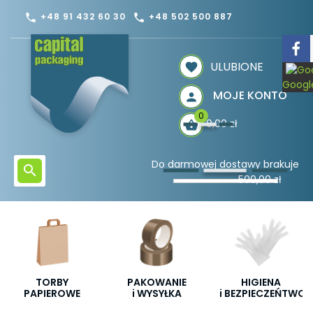
+48 91 432 60 30
+48 502 500 887
phone
phone
ULUBIONE
Googl
MOJE KONTO
0
0,00 zł
Do darmowej dostawy brakuje
500,00 zł
TORBY
PAKOWANIE
HIGIENA
PAPIEROWE
i WYSYŁKA
i BEZPIECZEŃTWO