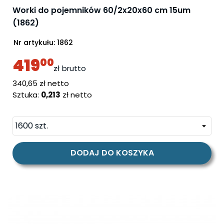
Worki do pojemników 60/2x20x60 cm 15um
(1862)
Nr artykułu:
1862
419
00
zł
brutto
cena
340,65 zł netto
Sztuka:
0,213
zł netto
DODAJ DO KOSZYKA