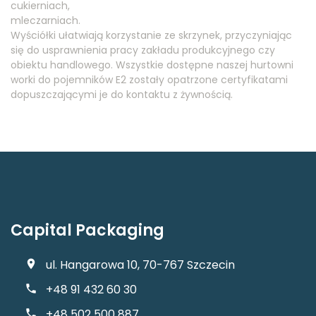
cukierniach,
mleczarniach.
Wyściółki ułatwiają korzystanie ze skrzynek, przyczyniając
się do usprawnienia pracy zakładu produkcyjnego czy
obiektu handlowego. Wszystkie dostępne naszej hurtowni
worki do pojemników E2 zostały opatrzone certyfikatami
dopuszczającymi je do kontaktu z żywnością.
Capital Packaging
ul. Hangarowa 10, 70-767 Szczecin
+48 91 432 60 30
+48 502 500 887