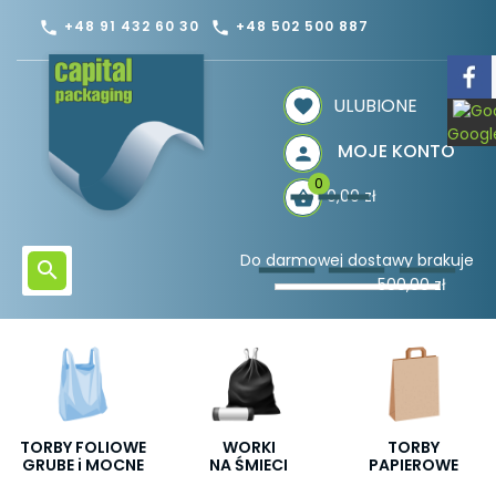
+48 91 432 60 30
+48 502 500 887
phone
phone
ULUBIONE
Googl
MOJE KONTO
0
0,00 zł
Do darmowej dostawy brakuje
500,00 zł
TORBY FOLIOWE
WORKI
TORBY
GRUBE i MOCNE
NA ŚMIECI
PAPIEROWE