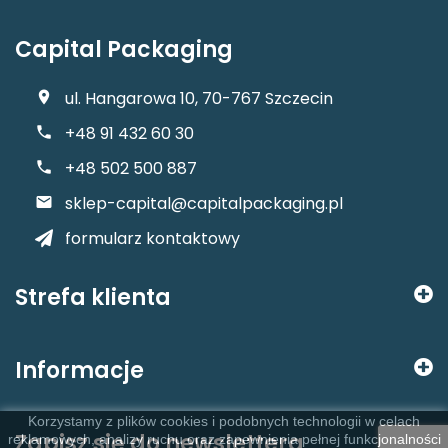
Capital Packaging
ul. Hangarowa 10, 70-767 Szczecin
+48 91 432 60 30
+48 502 500 887
sklep-capital@capitalpackaging.pl
formularz kontaktowy
Strefa klienta
Informacje
Korzystamy z plików cookies i podobnych technologii w celach
Zapisz się do newslettera
reklamowych, analizy ruchu oraz zapewnienia pełnej funkcjonalności